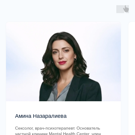
Ответим на любые вопросы о формате
обучения, документах, аккредитации,
условиях поступления и содержании
программы
Задать вопрос
Свяжитесь с нами любым удобным
способом!
Актуальные программы MHC | Школа
Амина Назаралиева
Программы
Сексолог, врач-психотерапевт. Основатель
частной клиники Mental Health Center, член