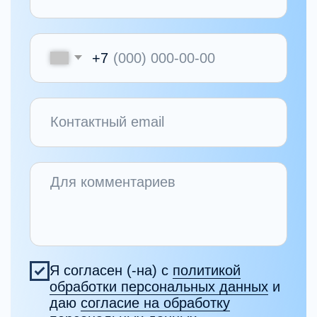
Все эксперты школы
Начните
профессиональную
переподготовку
в доказательной
психиатрии
Программа реализуется на основании
образовательной лицензии №Л035-01298-
77/02568375 →