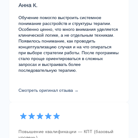
Анна К.
Обучение помогло выстроить системное
понимание расстройств и структуры терапии.
Особенно ценно, что много внимания уделяется
клинической логике, а не отдельным техникам.
Появилось понимание, как проводить
Если вы не уверены, с чего начать —
концептуализацию случая и на что опираться
напишите нам. Поможем определить точку
при выборе стратегии работы. После программы
входа и подскажем подходящий формат.
стало проще ориентироваться в сложных
запросах и выстраивать более
последовательную терапию.
Смотреть оригинал отзыва →
+7
Повышение квалификации — КПТ (базовый
уровень)