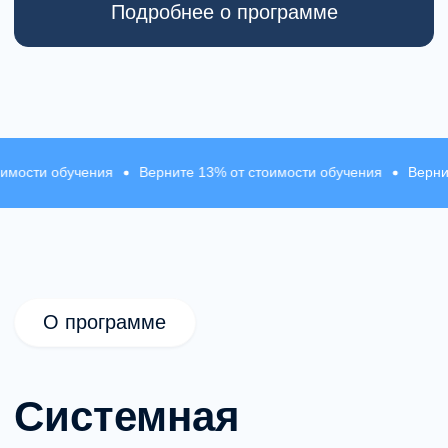
психиатрии
Это полноценная переподготовка, которая
позволяет системно освоить
психиатрическую практику и применять
знания в реальной клинической работе.
бучения
Верните 13% от стоимости обучения
Верните 13% от
Программа формирует базовую
квалификацию в области психиатрии
с опорой на современные международные
стандарты и исследования.
Обучение выстроено вокруг клинической
логики: диагностика, дифференциальный
анализ, выбор тактики лечения и оценка
эффективности терапии.