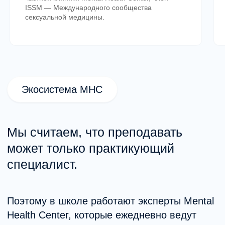
переподготовки
ISSM — Международного сообщества
сексуальной медицины.