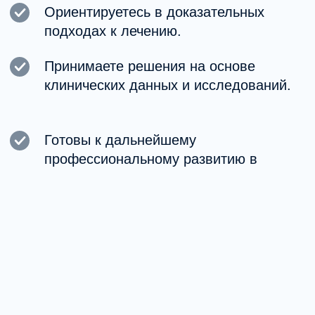
случаев.
Переподготовка — это ваша
отправная точка карьерного
роста и развития в профессии
Она формирует основу для входа
в профессию или смены
специализации, подготавливает
к стажировке и дальнейшему
углублению в методах.
После получения базы можно
продолжить обучение в рамках
повышения квалификации, подать
заявку на стажировку и развиваться