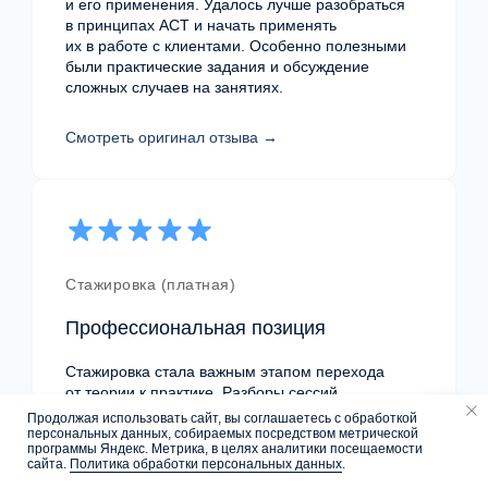
и его применения. Удалось лучше разобраться
school@mhcenter.ru
в принципах ACT и начать применять
их в работе с клиентами. Особенно полезными
были практические задания и обсуждение
Контактный телефон
сложных случаев на занятиях.
+7 (495) 108-04-63
Смотреть оригинал отзыва →
Мессенджеры
Социальные сети
Стажировка (платная)
Профессиональная позиция
Адрес Mental Health Center
Стажировка стала важным этапом перехода
Москва, ул.Палиха 13/1, стр. 2, II этаж
от теории к практике. Разборы сессий
и супервизия помогли увидеть свои слабые
Продолжая использовать сайт, вы соглашаетесь с обработкой
График работы центра
стороны и скорректировать работу.
персональных данных, собираемых посредством метрической
Напишите нам
программы Яндекс. Метрика, в целях аналитики посещаемости
10:00 — 22:00
сайта.
Политика обработки персональных данных
.
Смотреть оригинал отзыва →