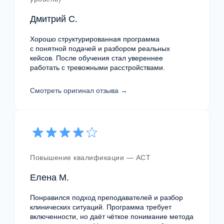
Дмитрий С.
Хорошо структурированная программа
Я согласен (-на) с
политикой обработки
персональных данных
и даю
согласие
с понятной подачей и разбором реальных
на обработку персональных данных
кейсов. После обучения стал увереннее
работать с тревожными расстройствами.
Подобрать программу обучения
Смотреть оригинал отзыва →
Повышение квалификации — ACT
Елена М.
Понравился подход преподавателей и разбор
клинических ситуаций. Программа требует
включенности, но даёт чёткое понимание метода
Email