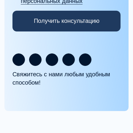
Полная стоимость
программы
240 000 рублей
Обучение можно оплачивать
в рассрочку, оформить налоговый
вычет 13% и совмещать программу
с работой.
Формат
Онлайн
Продолжительность
12 месяцев