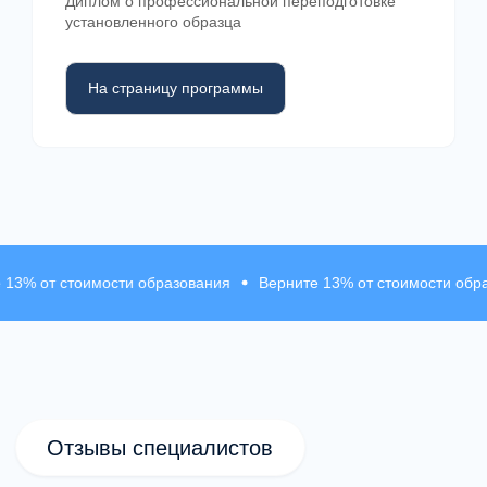
Диплом о профессиональной переподготовке
терапевтические решения.
установленного образца
На страницу программы
Супервизия и профессиональная
обратная связь
Работа специалистов обсуждается
с преподавателями и супервизорами для
развития практики.
тоимости образования
Верните 13% от стоимости образования
Профессиональное сообщество
После обучения специалисты продолжают
общение и развитие внутри
профессионального сообщества MHC.