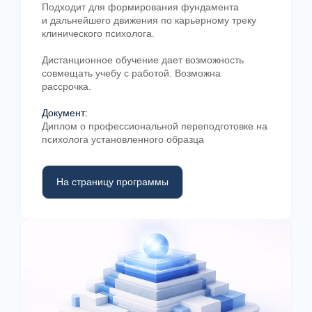
Подходит для формирования фундамента
в MHC?
и дальнейшего движения по карьерному треку
клинического психолога.
Дистанционное обучение дает возможность
совмещать учебу с работой. Возможна
Обучение построено как последовательная
рассрочка.
система: теория, практика, супервизия и
профессиональная интеграция.
Документ:
Диплом о профессиональной переподготовке на
психолога установленного образца
На страницу программы
Системная программа обучения
Курсы выстроены по логике
профессионального роста — от базовых
принципов к специализации.