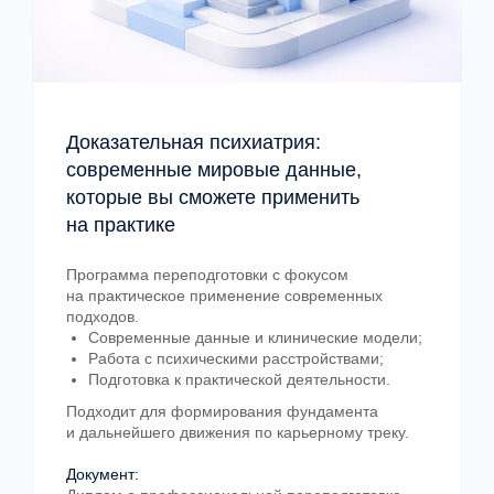
Онлайн и очные форматы
Лекции, семинары и практические занятия
проходят онлайн и в очном формате.
Доказательная психиатрия:
современные мировые данные,
которые вы сможете применить
Модули с логикой построения
на практике
Каждая программа состоит
Программа переподготовки с фокусом
из последовательных модулей,
на практическое применение современных
формирующих клиническое мышление
подходов.
специалиста.
Современные данные и клинические модели;
Работа с психическими расстройствами;
Подготовка к практической деятельности.
Подходит для формирования фундамента
Разбор клинических кейсов
и дальнейшего движения по карьерному треку.
Участники работают с реальными
Документ:
клиническими случаями и обсуждают