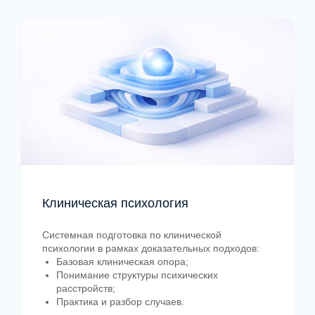
Образование и профессиональное
развитие
Клиническая психология
Системная подготовка по клинической
Как устроена
психологии в рамках доказательных подходов:
Базовая клиническая опора;
система подготовки
Понимание структуры психических
расстройств;
специалиста
Практика и разбор случаев.