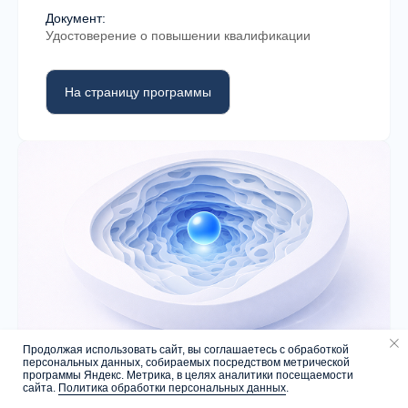
специалиста
Документ:
Удостоверение о повышении квалификации
в MHC?
На страницу программы
Обучение построено как последовательная
система: теория, практика, супервизия и
профессиональная интеграция.
Системная программа обучения
Продолжая использовать сайт, вы соглашаетесь с обработкой
Курсы выстроены по логике
персональных данных, собираемых посредством метрической
Напишите нам
программы Яндекс. Метрика, в целях аналитики посещаемости
профессионального роста — от базовых
Схема-терапия (продвинутый уровень)
сайта.
Политика обработки персональных данных
.
принципов к специализации.