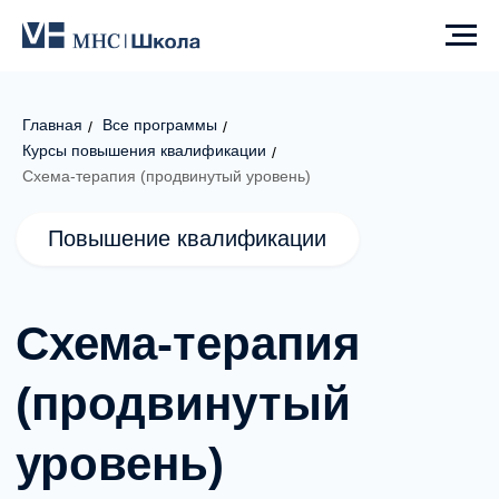
Главная
Все программы
/
/
Курсы повышения квалификации
/
Повышение квалификации
Схема-терапия (продвинутый уровень)
Схема-терапия
(продвинутый
уровень)
Образование для специалистов, которые
хотят освоить схема-терапию и работать
с устойчивыми психологическими
паттернами и глубинными механизмами
поведения.