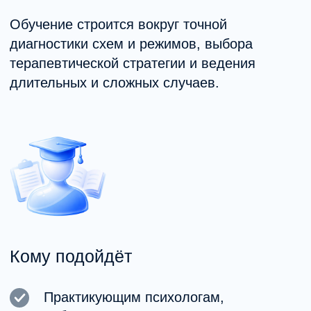
Результаты образования
После завершения учебы вы:
Глубже понимаете схемы и режимы.
Точно диагностируете устойчивые
паттерны.
Строите терапию с учётом глубинных
механизмов.
Работаете с длительными и сложными
случаями.
Повышаете устойчивость
и результативность практики.