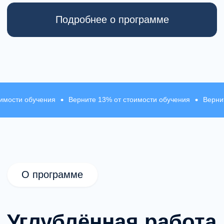
Это следующий этап развития специалиста,
работающего в методе, с акцентом
на глубину и устойчивый результат
в терапии.
Модули направлены на развитие
клинического мышления в рамках схема-
ения
Верните 13% от стоимости обучения
Верните 13% от ст
терапии и углубление практической работы
с устойчивыми паттернами.
Обучение строится вокруг точной
диагностики схем и режимов, выбора
терапевтической стратегии и ведения
длительных и сложных случаев.