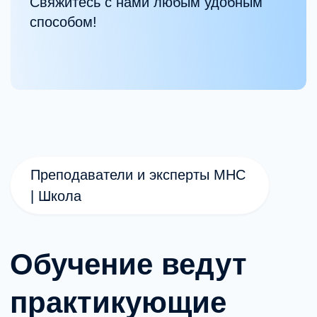
80 000 рублей
Дополнительное образование можно
оплачивать в рассрочку, оформить
налоговый вычет 13% и совмещать
учебу с работой.
Формат
Онлайн
Продолжительность
3 месяца
Старт
20 апреля 2026