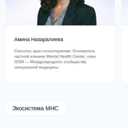
Задать вопрос
Свяжитесь с нами любым удобным
Амина Назаралиева
способом!
Сексолог, врач-психотерапевт. Основатель
частной клиники Mental Health Center, член
ISSM — Международного сообщества
сексуальной медицины.
Актуальные программы MHC | Школа
Курсы повышения
квалификации для
психологов
Выберите направление, которое вас
интересует.