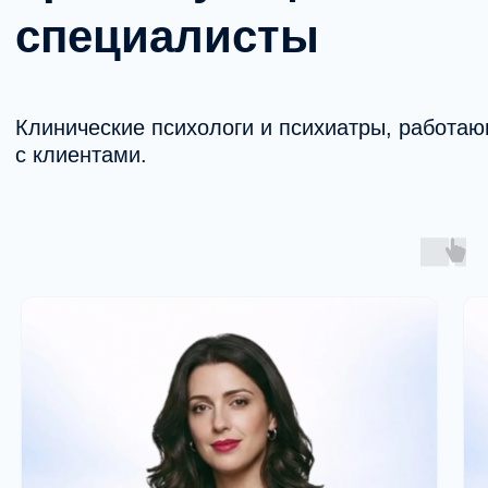
По итогам успешного завершения
вы получаете удостоверение
о повышении квалификации
установленного образца.
Записаться на курс
Остались вопросы?
Ответим на любые вопросы о формате
обучения, кол-ве часов, условиях
поступления и содержании модулей
учебного плана