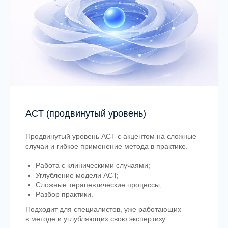
ACT (продвинутый уровень)
Продвинутый уровень ACT с акцентом на сложные
случаи и гибкое применение метода в практике.
Образование и профессиональное
Работа с клиническими случаями;
развитие
Углубление модели ACT;
Сложные терапевтические процессы;
Разбор практики.
Как устроена
Подходит для специалистов, уже работающих
система подготовки
в методе и углубляющих свою экспертизу.