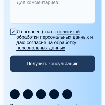
повышения
квалификации
по программе
«Схема-терапия
(продвинутый
уровень)»
Программа реализуется на основании
образовательной лицензии №Л035-01298-
77/02568375 →
Полная стоимость