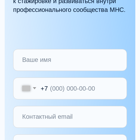
Экосистема MHC
Мы считаем, что преподавать
может только практикующий
специалист.
Поэтому в школе работают эксперты Mental
Health Center, которые ежедневно ведут
клиническую практику и обучают в рамках
тех же профессиональных стандартов.
Все эксперты школы
Запишитесь на курс