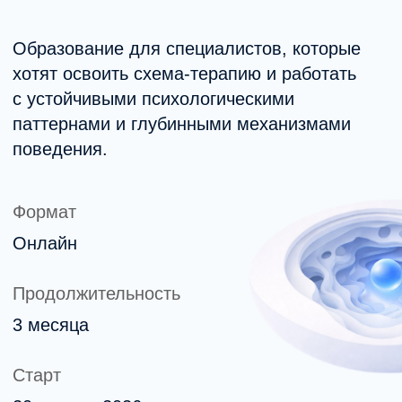
Формат
Онлайн
Продолжительность
3 месяца
Старт
20 апреля 2026
Удостоверение о повышении
квалификации
Образовательная лицензия
№Л035-01298-77/02568375 →
80 000 рублей
Полная стоимость курса.
Возможна рассрочка.