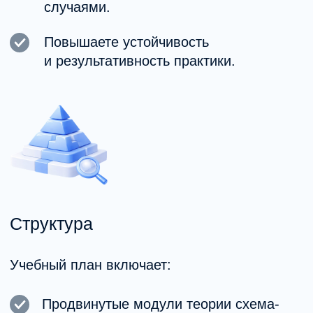
и углубления практики
Программы позволяют системно
освоить метод, повысить качество
работы с клиентами и перейти к более
сложным клиническим задачам.
После прохождения можно
углубляться в продвинутые уровни,
расширять специализацию, готовиться
к стажировке и развиваться внутри
профессионального сообщества MHC.