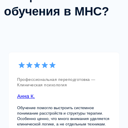
Как устроена
система подготовки
специалиста
в MHC?
Обучение построено как последовательная
система: теория, практика, супервизия и
профессиональная интеграция.
Профессиональная переподготовка —
Клиническая психология
Анна К.
Обучение помогло выстроить системное
Системная программа обучения
понимание расстройств и структуры терапии.
Особенно ценно, что много внимания уделяется
клинической логике, а не отдельным техникам.