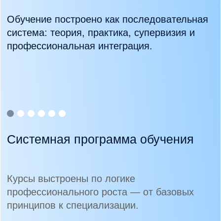
График работы центра
10:00 — 22:00
Карта сайта
Главная
Образовательные программы
Карьерный трек MHC
Сообщество MHC
Мероприятия
Эксперты
О школе
Блог
Контакты