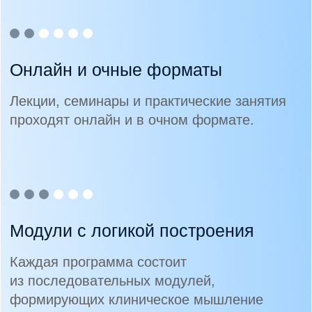
Образование
Профессиональная переподготовка
Повышение квалификации
Стажировка
Программы для врачей
Онлайн курсы и интенсивы
Документы
Сведения об образовательной организации
Политика обработки персональных данных
Согласие на обработку персональных
данных
Публичная оферта
Порядок оказания платных образовательных
услуг