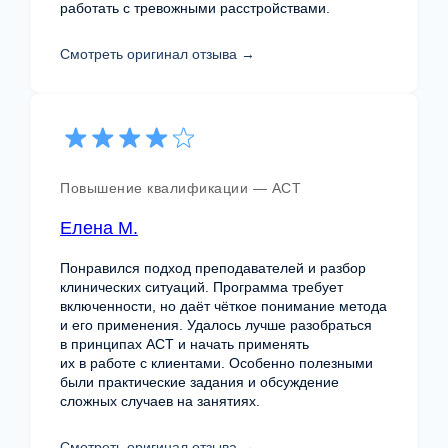
работать с тревожными расстройствами.
Разбор клинических кейсов
Смотреть оригинал отзыва →
Участники работают с реальными
клиническими случаями и обсуждают
терапевтические решения.
Повышение квалификации — ACT
Супервизия и профессиональная
обратная связь
Елена М.
Понравился подход преподавателей и разбор
Работа специалистов обсуждается
клинических ситуаций. Программа требует
с преподавателями и супервизорами для
включенности, но даёт чёткое понимание метода
развития практики.
и его применения. Удалось лучше разобраться
в принципах ACT и начать применять
их в работе с клиентами. Особенно полезными
были практические задания и обсуждение
сложных случаев на занятиях.
Профессиональное сообщество
Смотреть оригинал отзыва →