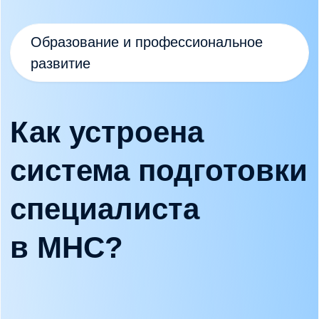
Email
school@mhcenter.ru
Контактный телефон
+7 (495) 108-04-63
Мессенджеры
Социальные сети
Адрес Mental Health Center
Москва, ул.Палиха 13/1, стр. 2, II этаж