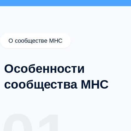
профессиональный рост не должен
останавливаться.
Сообщество MHC создано для того, чтобы:
Сохранить профессиональную среду.
Обсуждать сложные кейсы.
Не оставаться одному в практике.
Поддерживать клиническое
мышление.
Обмениваться опытом.
02
Форматы участия
Бесплатный формат
Доступ к профессиональному чату.