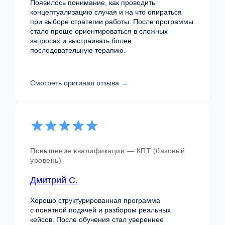
Курсы выстроены по логике
Появилось понимание, как проводить
профессионального роста — от базовых
концептуализацию случая и на что опираться
принципов к специализации.
при выборе стратегии работы. После программы
стало проще ориентироваться в сложных
запросах и выстраивать более
последовательную терапию.
Онлайн и очные форматы
Смотреть оригинал отзыва →
Лекции, семинары и практические занятия
проходят онлайн и в очном формате.
Модули с логикой построения
Повышение квалификации — КПТ (базовый
уровень)
Каждая программа состоит
из последовательных модулей,
Дмитрий С.
формирующих клиническое мышление
специалиста.
Хорошо структурированная программа
с понятной подачей и разбором реальных
кейсов. После обучения стал увереннее