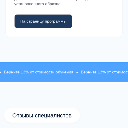
терапевтические решения.
установленного образца
На страницу программы
Супервизия и профессиональная
обратная связь
Работа специалистов обсуждается
с преподавателями и супервизорами для
развития практики.
 13% от стоимости обучения
Верните 13% от стоимости обучен
Профессиональное сообщество
После обучения специалисты продолжают
общение и развитие внутри
профессионального сообщества MHC.