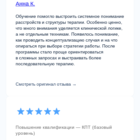
Анна К.
Обучение помогло выстроить системное понимание
расстройств и структуры терапии. Особенно ценно,
что много внимания уделяется клинической логике,
а не отдельным техникам. Появилось понимание,
как проводить концептуализацию случая и на что
Если вы не уверены, с чего начать —
опираться при выборе стратегии работы. После
напишите нам. Поможем определить точку
программы стало проще ориентироваться
входа и подскажем подходящий формат.
в сложных запросах и выстраивать более
последовательную терапию.
Смотреть оригинал отзыва →
+7
Повышение квалификации — КПТ (базовый
уровень)