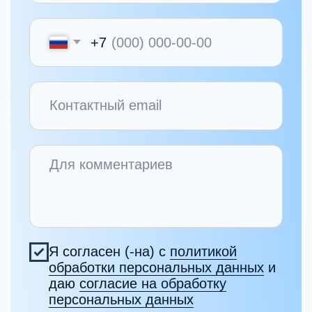
Все эксперты школы
Начните
профессиональную
онлайн
переподготовку
на клинического
психолога
Программа реализуется на основании
образовательной лицензии №Л035-01298-
77/02568375 →