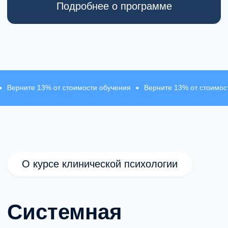
психолога
Это не отдельные курсы по методам,
а целостная подготовка, необходимая для
начала практики и дальнейшего
профессионального роста в
психологическом консультировании.
 13% от стоимости обучения
Верните 13% от стоимости обучен
Программа формирует базовую
квалификацию в клинической психологии
и выводит на уровень специалиста,
способного работать с психическими
расстройствами в рамках доказательных
подходов.
Обучение на клинического психолога
выстроено как система: от понимания
структуры расстройств и диагностики —
к концептуализации случаев и выбору
терапевтической стратегии помощи.