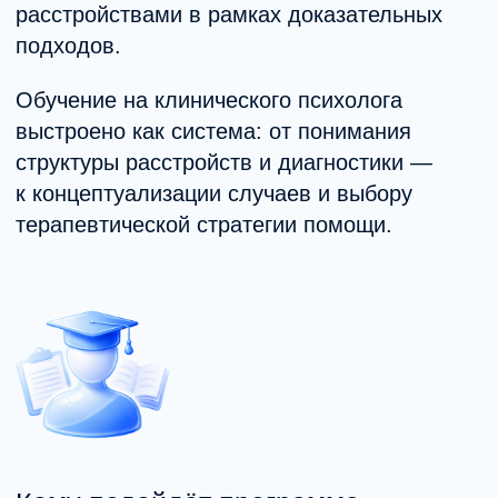
Результаты и навыки
После переподготовки на клинического
психолога вы:
Понимаете структуру психических
расстройств и клиническую логику
работы.
Готовы к переходу в стажировку
и дальнейшей практике.
Умеете проводить психологическую
диагностику и концептуализацию
случаев.
Применяете базовые методы
доказательной психотерапии.