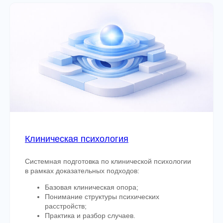
Образование и профессиональное
Клиническая психология
развитие
Системная подготовка по клинической психологии
Как устроена
в рамках доказательных подходов:
система подготовки
Базовая клиническая опора;
Понимание структуры психических
расстройств;
специалиста
Практика и разбор случаев.