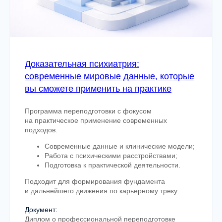
Онлайн и очные форматы
Лекции, семинары и практические занятия
проходят онлайн и в очном формате.
Доказательная психиатрия:
современные мировые данные, которые
вы сможете применить на практике
Модули с логикой построения
Программа переподготовки с фокусом
Каждая программа состоит
на практическое применение современных
из последовательных модулей,
подходов.
формирующих клиническое мышление
специалиста.
Современные данные и клинические модели;
Работа с психическими расстройствами;
Подготовка к практической деятельности.
Подходит для формирования фундамента
Разбор клинических кейсов
и дальнейшего движения по карьерному треку.
Участники работают с реальными
Документ:
клиническими случаями и обсуждают
Диплом о профессиональной переподготовке