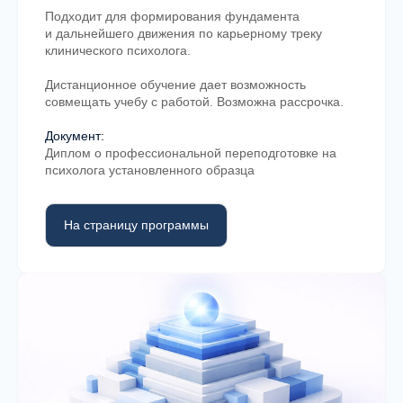
в MHC?
Подходит для формирования фундамента
и дальнейшего движения по карьерному треку
клинического психолога.
Дистанционное обучение дает возможность
совмещать учебу с работой. Возможна рассрочка.
Обучение построено как последовательная
система: теория, практика, супервизия и
Документ:
профессиональная интеграция.
Диплом о профессиональной переподготовке на
психолога установленного образца
На страницу программы
Системная программа обучения
Курсы выстроены по логике
профессионального роста — от базовых
принципов к специализации.