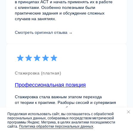
school@mhcenter.ru
в принципах ACT и начать применять их в работе
с клиентами. Особенно полезными были
практические задания и обсуждение сложных
Контактный телефон
случаев на занятиях.
+7 (495) 108-04-63
Смотреть оригинал отзыва →
Мессенджеры
Социальные сети
Стажировка (платная)
Профессиональная позиция
Адрес Mental Health Center
Стажировка стала важным этапом перехода
Москва, ул.Палиха 13/1, стр. 2, II этаж
от теории к практике. Разборы сессий и супервизия
помогли увидеть свои слабые стороны
и скорректировать работу.
Продолжая использовать сайт, вы соглашаетесь с обработкой
График работы центра
персональных данных, собираемых посредством метрической
Напишите нам
10:00 — 22:00
программы Яндекс. Метрика, в целях аналитики посещаемости
сайта.
Политика обработки персональных данных
.
Смотреть оригинал отзыва →