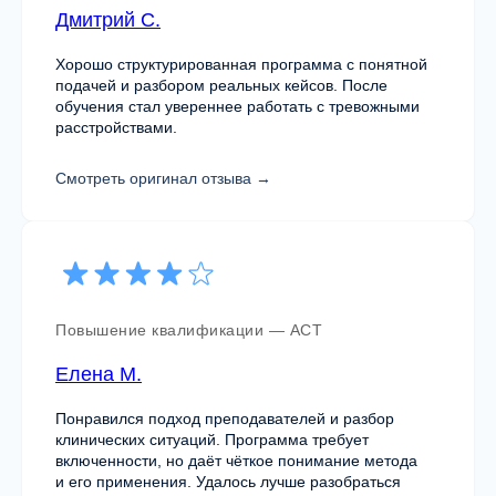
Дмитрий С.
Хорошо структурированная программа с понятной
Я согласен (-на) с
политикой обработки
подачей и разбором реальных кейсов. После
персональных данных
и даю
согласие
обучения стал увереннее работать с тревожными
на обработку персональных данных
расстройствами.
Подобрать программу обучения
Смотреть оригинал отзыва →
Повышение квалификации — ACT
Елена М.
Понравился подход преподавателей и разбор
клинических ситуаций. Программа требует
включенности, но даёт чёткое понимание метода
Email
и его применения. Удалось лучше разобраться