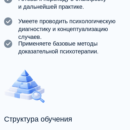
Переподготовка — это ваша
отправная точка карьерного
роста и развития в профессии
Она формирует основу для входа
в профессию или смены
специализации, подготавливает
к стажировке и дальнейшему
углублению в методах.
После получения базы можно
продолжить обучение в рамках
повышения квалификации, подать
заявку на стажировку и развиваться
внутри профессионального