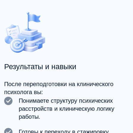
Формат образования
Онлайн-занятия с возможностью
участия из любого города.
Очные модули (при наличии формата).
Доступ к учебным материалам
и записям.
Возможность совмещать с работой.
Обратная связь от преподавателей.
Практическая часть с разбором
случаев нарушений.