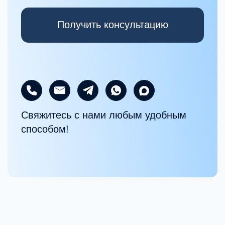
Полная стоимость
программы
180 000 рублей
Обучение можно оплачивать
в рассрочку, оформить налоговый
вычет 13% и совмещать программу
с работой.
Формат
Онлайн
Продолжительность
12 месяцев