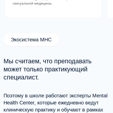
переподготовки
сексуальной медицины.