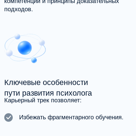
Выстроить логичную
последовательность подготовки.
Быть частью профессионального
сообщества, обсуждать случаи
и развиваться вместе с коллегами.
Двигаться от базы к продвинутой
специализации.
Кому подходит
Для кого этот путь:
Практикующим психологам.
Тем, кто хочет развиваться