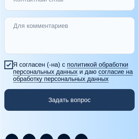
Подача заявки
на бесплатную
стажировку
Бесплатная стажировка доступна
специалистам, соответствующим
требованиям отбора. Перед подачей
заявки убедитесь, что вы подходите
по критериям участия.
Если вы не соответствуете
требованиям, рекомендуем
рассмотреть:
платную стажировку →
программы переподготовки →
повышение квалификации →