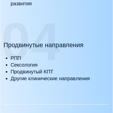
Свяжитесь с нами любым удобным
способом!
Важно: заявки рассматриваются только при
соответствии всем критериям.
Требования
к кандидатам