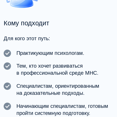
психолога?
В систему MHC можно войти на разных
этапах — через обучение, стажировку или
участие в профессиональном сообществе.
01
Базовая подготовка
Клиническая психология и методы
доказательной психотерапии: КПТ, ACT,
схема-терапия и другие направления.
Фундамент доказательной терапии
Понимание структуры расстройств
Практика под разбором
*База может быть получена в MHC или
подтверждена при входном тестировании.