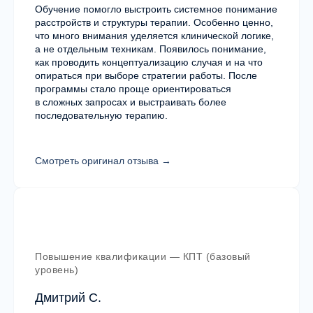
Обучение помогло выстроить системное понимание
Работа специалистов обсуждается
расстройств и структуры терапии. Особенно ценно,
с преподавателями и супервизорами для
что много внимания уделяется клинической логике,
развития практики.
а не отдельным техникам. Появилось понимание,
как проводить концептуализацию случая и на что
опираться при выборе стратегии работы. После
программы стало проще ориентироваться
в сложных запросах и выстраивать более
Профессиональное сообщество
последовательную терапию.
После обучения специалисты продолжают
Смотреть оригинал отзыва →
общение и развитие внутри
профессионального сообщества MHC.
Повышение квалификации — КПТ (базовый
уровень)
Дмитрий С.