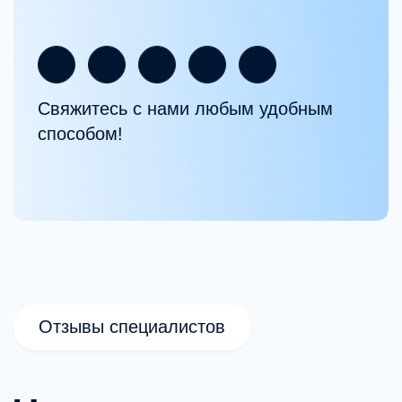
Системная программа обучения
Курсы выстроены по логике
профессионального роста — от базовых
принципов к специализации.
Онлайн и очные форматы
Лекции, семинары и практические занятия
проходят онлайн и в очном формате.