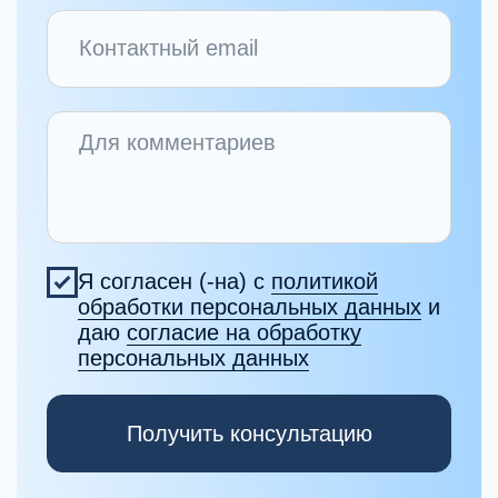
Образование и профессиональное
развитие
Как устроена
система подготовки
специалиста
в MHC?
Обучение построено как последовательная
система: теория, практика, супервизия и
профессиональная интеграция.