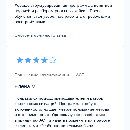
FAQ и контакты
Хорошо структурированная программа с понятной
подачей и разбором реальных кейсов. После
обучения стал увереннее работать с тревожными
Частые вопросы
расстройствами.
Смотреть оригинал отзыва →
Повышение квалификации — ACT
Елена М.
Понравился подход преподавателей и разбор
клинических ситуаций. Программа требует
включенности, но даёт чёткое понимание метода
и его применения. Удалось лучше разобраться
в принципах ACT и начать применять их в работе
Если вы не уверены, с чего начать —
с клиентами. Особенно полезными были
напишите нам. Поможем определить точку