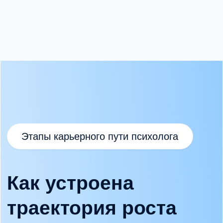
02
Стажировка
Практическая интеграция знаний
в клиническую среду.
разбор клинических случаев
супервизия
оценка профессиональной готовности
Два формата стажировки: платная
(повышение квалификации) и конкурсная
бесплатная.
Подробнее о стажировке →
03
Работа в системе MHC