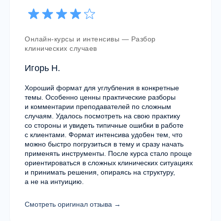
Онлайн-курсы и интенсивы — Разбор
клинических случаев
Игорь Н.
Хороший формат для углубления в конкретные
темы. Особенно ценны практические разборы
и комментарии преподавателей по сложным
случаям. Удалось посмотреть на свою практику
со стороны и увидеть типичные ошибки в работе
Email
с клиентами. Формат интенсива удобен тем, что
можно быстро погрузиться в тему и сразу начать
school@mhcenter.ru
применять инструменты. После курса стало проще
ориентироваться в сложных клинических ситуациях
Контактный телефон
и принимать решения, опираясь на структуру,
а не на интуицию.
+7 (495) 108-04-63
Смотреть оригинал отзыва →
Мессенджеры