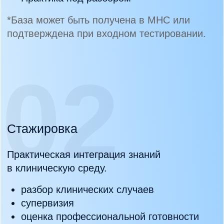
присоединиться
на любом этапе
Карьерный трек психолога не требует
прохождения всех шагов последовательно.
Если у вас уже есть:
клиническая подготовка;
обучение в доказательных методах;
практический опыт.
Вы можете войти в систему
на соответствующем этапе. Мы оцениваем
уровень подготовки и предлагаем
следующий логичный шаг.