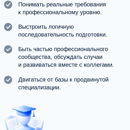
в профессиональной среде MHC.
Специалистам, ориентированным
на доказательные подходы.
Начинающим специалистам, готовым
пройти системную подготовку.
Этапы карьерного пути психолога
Как устроена
траектория роста