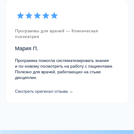
Социальные сети
Программы для врачей — Клиническая
психиатрия
Мария П.
Адрес Mental Health Center
Москва, ул.Палиха 13/1, стр. 2, II этаж
Программа помогла систематизировать знания
и по-новому посмотреть на работу с пациентами.
График работы центра
Полезно для врачей, работающих на стыке
10:00 — 22:00
дисциплин.
Смотреть оригинал отзыва →
Карта сайта
Главная
Образовательные программы
Карьерный трек MHC
Сообщество MHC