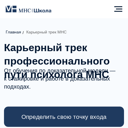
Главная
Карьерный трек MHC
Карьерный трек
/
профессионального
От обучения по доказательной модели —
пути психолога MHC
к стажировке и работе в доказательных
подходах.
Определить свою точку входа