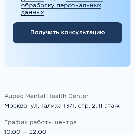
Email
school@mhcenter.ru