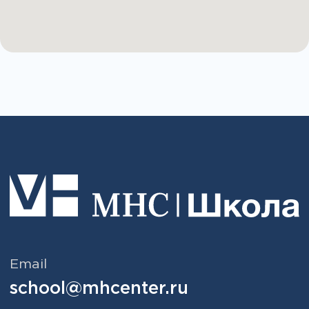
Главная
Образовательные программы
Карьерный трек MHC
Сообщество MHC
Мероприятия
Эксперты
О школе
Блог
Контакты
Образование
Профессиональная переподготовка
Повышение квалификации
Стажировка
Программы для врачей