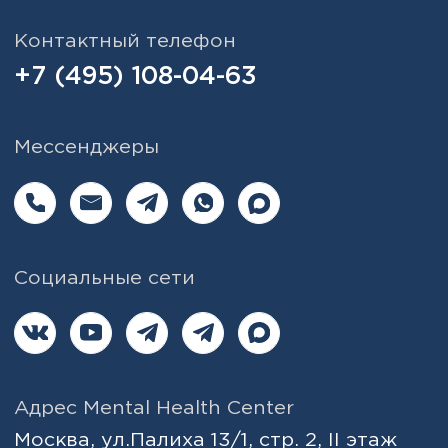
Онлайн курсы и интенсивы
Документы
Сведения об образовательной
организации
Политика обработки персональных
данных
Согласие на обработку персональных
данных
Публичная оферта
Порядок оказания платных
образовательных услуг
Согласие на получение рекламной
рассылки
Образовательная лицензия
Школа доказательной психологии