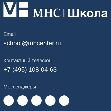
Адрес Mental Health Center
Москва, ул.Палиха 13/1, стр. 2, II этаж
График работы центра
10:00 — 22:00
Карта сайта
Главная
Образовательные программы
Карьерный трек MHC
Сообщество MHC
Мероприятия
Эксперты
О школе
Блог